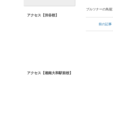
24
25
26
27
28
29
30
31
アクセス【渋谷校】
100年以上前のベヒ
アクセス【湘南大和駅前校】
全日制の生徒2名
ウイスタリアピア
貴重な100年以