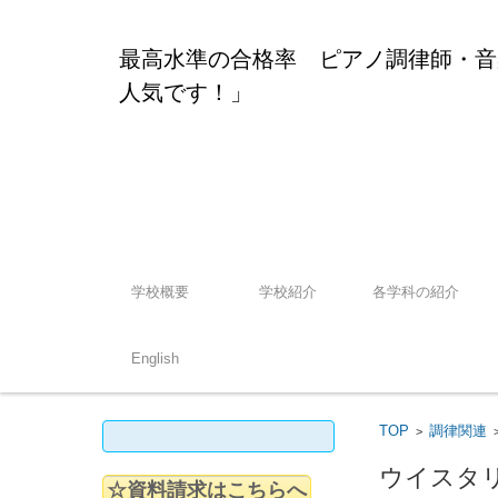
最高水準の合格率 ピアノ調律師・
人気です！」
コンテンツに移動
学校概要
学校紹介
各学科の紹介
English
検索:
TOP
調律関連
>
ウイスタ
☆資料請求はこちらへ