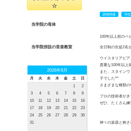
☆
調律関連
学院
当学院の母体
当学院併設の音楽教室
2026年8月
月
火
水
木
金
土
日
1
2
3
4
5
6
7
8
9
10
11
12
13
14
15
16
17
18
19
20
21
22
23