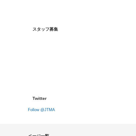
また、スタインウ
子でした^^
さまざまな種類の
プロの技術者がき
ぜひ、たくさん練
スタッフ募集
神々の楽器と称さ
Twitter
Follow @JTMA