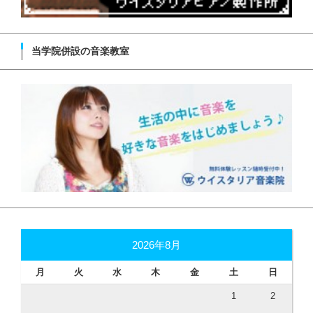
当学院併設の音楽教室
2026年8月
月
火
水
木
金
土
日
1
2