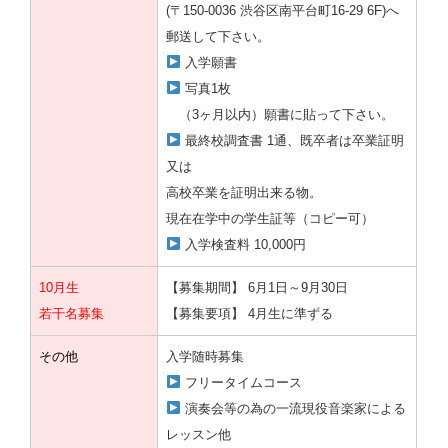
(〒150-0036 渋谷区南平台町16-29 6F)へ
郵送して下さい。
入学願書
写真1枚
（3ヶ月以内）願書に貼って下さい。
最終校調査書 1通、既卒者は卒業証明
又は
高校卒業を証明出来る物。
現在在学中の学生証等（コピー可）
入学検査料 10,000円
10月生
【募集期間】 6月1日～9月30日
若干名募集
【募集要項】 4月生に準ずる
その他
入学随時募集
フリータイムコース
演奏会等の為の一流現役音楽家による
レッスン他