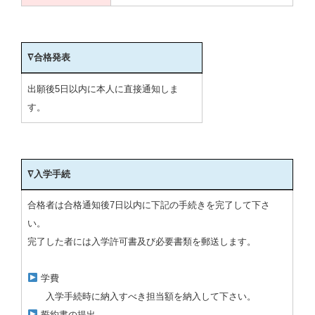
∇合格発表
∇合格発表
出願後5日以内に本人に直接通知しま
す。
∇入学手続
∇入学手続
合格者は合格通知後7日以内に下記の手続きを完了して下さ
い。
完了した者には入学許可書及び必要書類を郵送します。
学費
入学手続時に納入すべき担当額を納入して下さい。
誓約書の提出