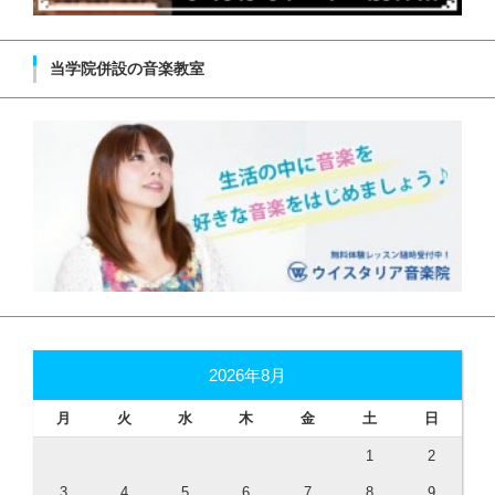
当学院併設の音楽教室
2026年8月
月
火
水
木
金
土
日
1
2
3
4
5
6
7
8
9