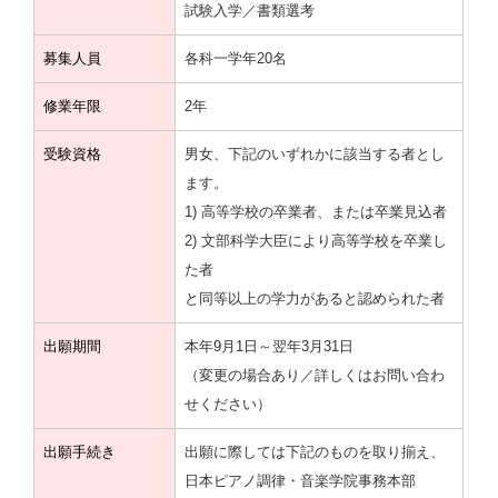
試験入学／書類選考
募集人員
各科一学年20名
修業年限
2年
受験資格
男女、下記のいずれかに該当する者とし
ます。
1) 高等学校の卒業者、または卒業見込者
2) 文部科学大臣により高等学校を卒業し
た者
と同等以上の学力があると認められた者
出願期間
本年9月1日～翌年3月31日
（変更の場合あり／詳しくはお問い合わ
せください）
出願手続き
出願に際しては下記のものを取り揃え、
日本ピアノ調律・音楽学院事務本部