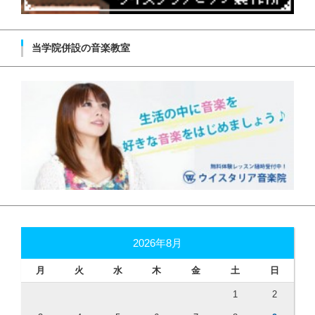
当学院併設の音楽教室
2026年8月
月
火
水
木
金
土
日
1
2