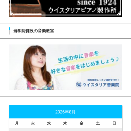
当学院併設の音楽教室
2026年8月
月
火
水
木
金
土
日