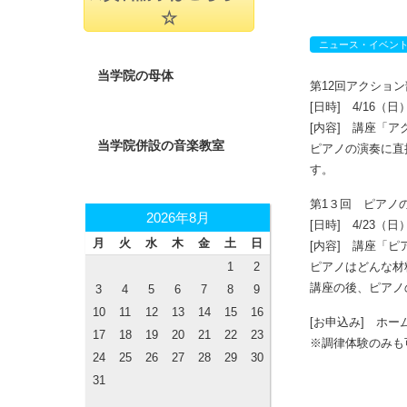
☆
ニュース・イベン
当学院の母体
第12回アクショ
[日時] 4/16（日）1
[内容] 講座「
ピアノの演奏に直
す。
当学院併設の音楽教室
第1３回 ピアノ
[日時] 4/23（日）1
[内容] 講座「
ピアノはどんな材
講座の後、ピアノ
[お申込み] ホ
2026年8月
※調律体験のみも
月
火
水
木
金
土
日
1
2