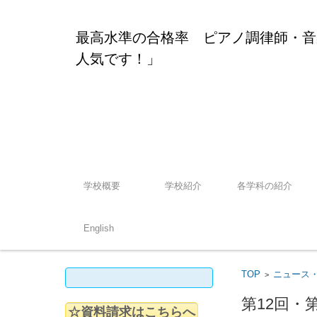
最高水準の合格率 ピアノ調律師・
人気です！」
コンテンツに移動
学校概要
学校紹介
各学科の紹介
English
検索:
TOP
ニュース
>
第12回・
☆資料請求はこちらへ