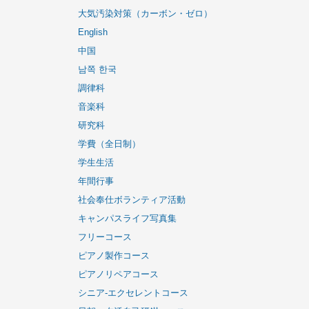
調律だけではなくピアノ全体の勉強が出来ます。
ドイツ式と日本式調律の違い
コンサート
世界のピアノ
ウイスタリアピアノ
大気汚染対策（カーボン・ゼロ）
English
中国
남쪽 한국
調律科
音楽科
研究科
学費（全日制）
学生生活
年間行事
社会奉仕ボランティア活動