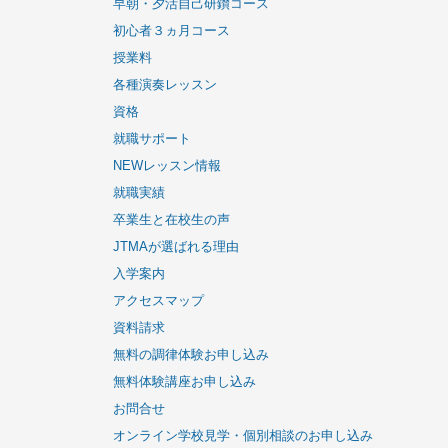
キャンパスライフ写真集
フリーコース
ピアノ製作コース
ピアノリペアコース
シニア-エクセレントコース
早朝・夕活自己研鑚コース
初心者３ヵ月コース
授業料
各種演奏レッスン
資格
就職サポート
NEWレッスン情報
就職実績
卒業生と在校生の声
JTMAが選ばれる理由
入学案内
アクセスマップ