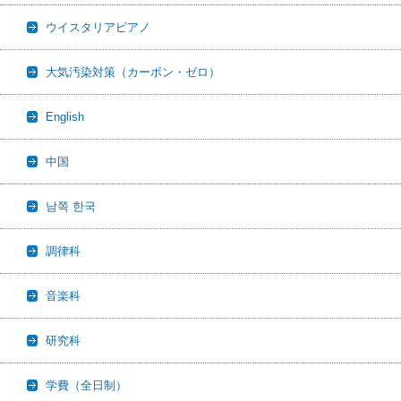
ウイスタリアピアノ
大気汚染対策（カーボン・ゼロ）
English
中国
남쪽 한국
調律科
音楽科
研究科
学費（全日制）