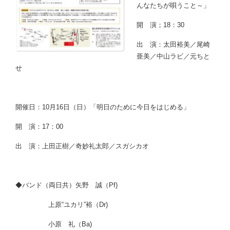
んなたちが唄うこと～」
開 演；18：30
出 演：太田裕美／尾崎
亜美／中山ラビ／元ちと
せ
開催日：10月16日（日）「明日のために今日をはじめる」
開 演：17：00
出 演：上田正樹／奇妙礼太郎／スガシカオ
◆バンド（両日共）矢野 誠（Pf)
上原“ユカリ”裕（Dr)
小原 礼（Ba)