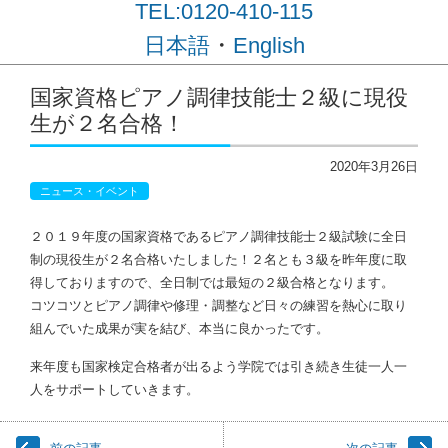
TEL:0120-410-115
・
日本語
English
コンテンツに移動
国家資格ピアノ調律技能士２級に現役
生が２名合格！
2020年3月26日
ニュース・イベント
２０１９年度の国家資格であるピアノ調律技能士２級試験に全日
制の現役生が２名合格いたしました！２名とも３級を昨年度に取
得しておりますので、全日制では最短の２級合格となります。
コツコツとピアノ調律や修理・調整など日々の練習を熱心に取り
組んでいた成果が実を結び、本当に良かったです。
来年度も国家検定合格者が出るよう学院では引き続き生徒一人一
人をサポートしていきます。