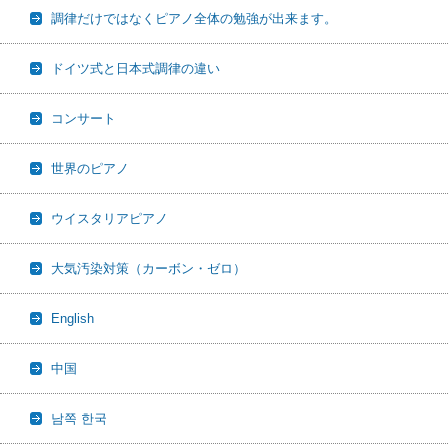
調律だけではなくピアノ全体の勉強が出来ます。
ドイツ式と日本式調律の違い
コンサート
世界のピアノ
ウイスタリアピアノ
大気汚染対策（カーボン・ゼロ）
English
中国
남쪽 한국