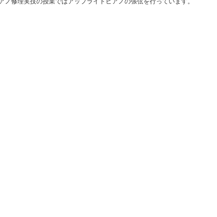
アノ修理実技の授業ではアップライトピアノの張弦を行っています。