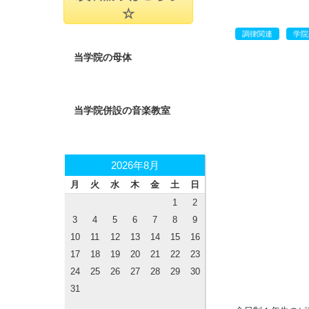
☆
調律関連
学院
当学院の母体
当学院併設の音楽教室
2026年8月
月
火
水
木
金
土
日
1
2