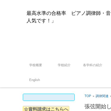
最
「今
コンテンツに移動
学校概要
学校紹介
各学科の紹介
English
検索:
TOP
調律関連
>
張弦開始
☆資料請求はこちらへ