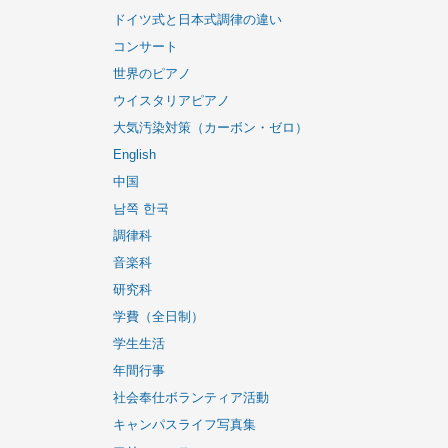
ドイツ式と日本式調律の違い
コンサート
世界のピアノ
ウイスタリアピアノ
大気汚染対策（カーボン・ゼロ）
English
中国
남쪽 한국
調律科
音楽科
研究科
学費（全日制）
学生生活
年間行事
社会奉仕ボランティア活動
キャンパスライフ写真集