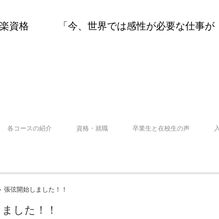
高水準の合格率 ピアノ調律師・音楽資格
、世界では感性が必要な仕事が人気です！」
各コースの紹介
資格・就職
卒業生と在校生の声
張弦開始しました！！
>
しました！！