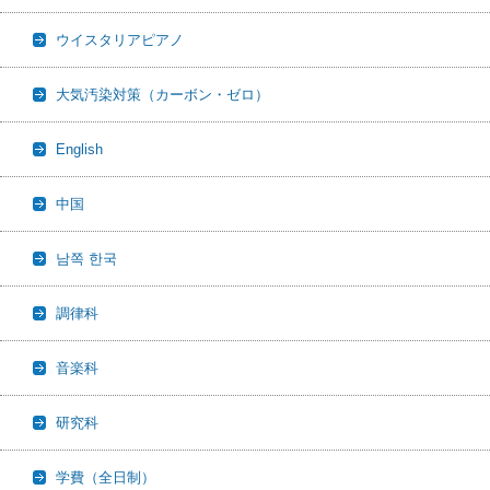
ウイスタリアピアノ
大気汚染対策（カーボン・ゼロ）
English
中国
남쪽 한국
調律科
音楽科
研究科
学費（全日制）