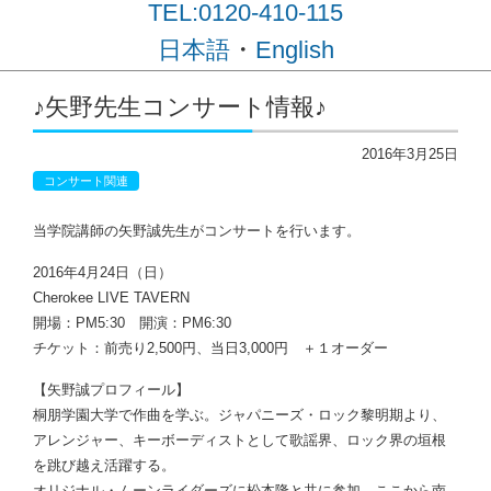
TEL:0120-410-115
・
日本語
English
コンテンツに移動
♪矢野先生コンサート情報♪
2016年3月25日
コンサート関連
当学院講師の矢野誠先生がコンサートを行います。
2016年4月24日（日）
Cherokee LIVE TAVERN
開場：PM5:30 開演：PM6:30
チケット：前売り2,500円、当日3,000円 ＋１オーダー
【矢野誠プロフィール】
桐朋学園大学で作曲を学ぶ。ジャパニーズ・ロック黎明期より、
アレンジャー、キーボーディストとして歌謡界、ロック界の垣根
を跳び越え活躍する。
オリジナル・ムーンライダーズに松本隆と共に参加、ここから南