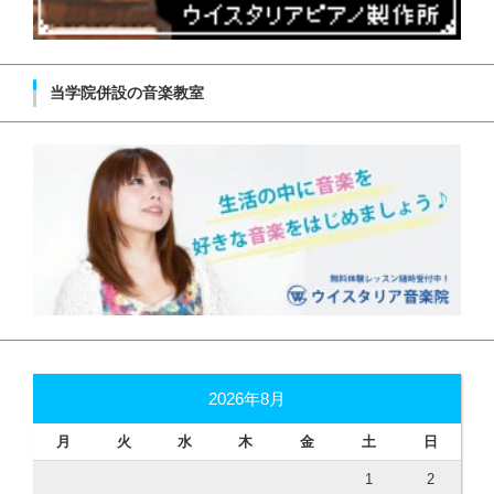
当学院併設の音楽教室
2026年8月
月
火
水
木
金
土
日
1
2